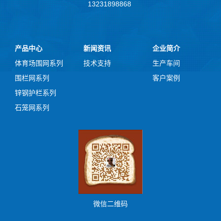
13231898868
产品中心
新闻资讯
企业简介
体育场围网系列
技术支持
生产车间
围栏网系列
客户案例
锌钢护栏系列
石笼网系列
微信二维码