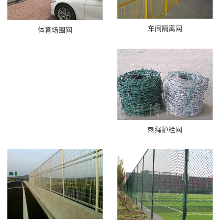
车间隔离网
体育场围网
刺绳护栏网