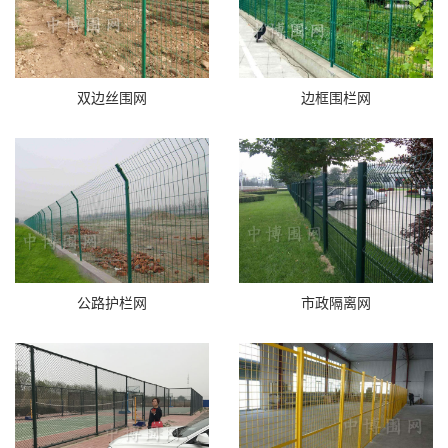
双边丝围网
边框围栏网
公路护栏网
市政隔离网