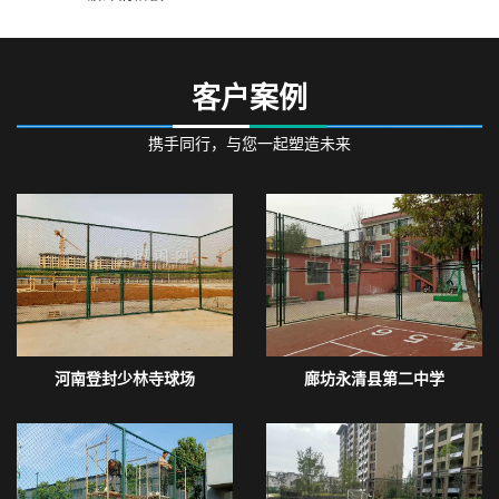
客户案例
携手同行，与您一起塑造未来
河南登封少林寺球场
廊坊永清县第二中学