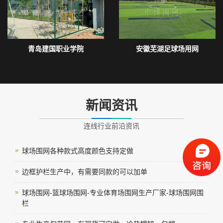
青岛建国职业学院
安徽芜湖足球场用网
新闻资讯
连线行业前沿资讯
球场围网各种款式高度颜色支持定做
边框护栏生产中，有需要同款的可以加单
球场围网-篮球场围网-专业体育场围网生产厂家-球场围网围
栏