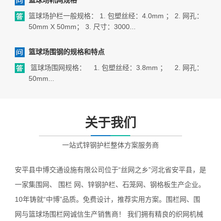
篮球场軐网规格
篮球场护栏一般规格： 1. 包塑丝经：4.0mm ； 2. 网孔：
50mm X 50mm； 3. 尺寸：3000...
篮球场围钢的规格和特点
篮球场围网规格： 1. 包塑丝经：3.8mm ； 2. 网孔：
50mm...
关于我们
一站式锌钢护栏整体方案服务商
安平县中博交通设施有限公司位于“丝网之乡”河北省安平县，是
一家集围网、 围栏 网、锌钢护栏、石笼网、钢格板生产企业。
10年铸就“中博”品质。免费设计，推荐实用方案。围栏网、围
网与篮球场围栏网诚信生产销售商！ 我们拥有精良的织网机械