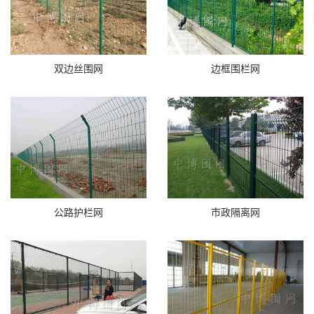
双边丝围网
边框围栏网
公路护栏网
市政隔离网