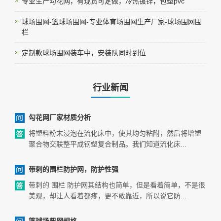
专业生产勾花网，有现货可定做，冷热镀锌，包塑pvc
球场围网-篮球场围网-专业体育场围网生产厂家-球场围网围
栏
定制款球场围网装车中，安装队同时到位
行业新闻
勾花网厂家材质分析
将塑料粉末浸泡在流化床中，使其均匀粘附，然后将增塑
聚合物交联整平成钢塑复合制品。我们知道流化床...
带刺的围栏防护网，防护性强
带刺的 围栏 防护网其结构也简单，但是看着简单，不是很
美观，却让人看着都疼，更不敢靠近，所以说它防...