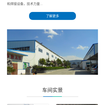
和焊接设备，技术力量...
了解更多
车间实景