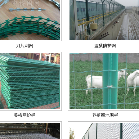
刀片刺网
监狱防护网
美格网护栏
养殖圈地围栏