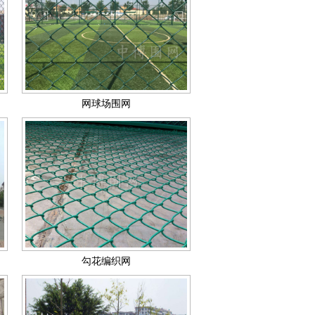
网球场围网
勾花编织网