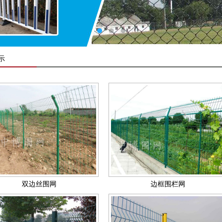
示
双边丝围网
边框围栏网