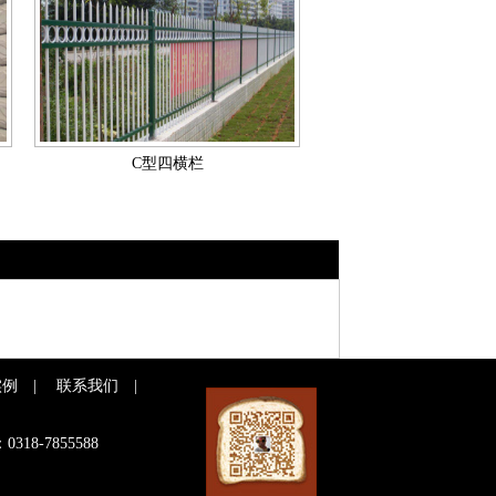
C型四横栏
实例
|
联系我们
|
8-7855588