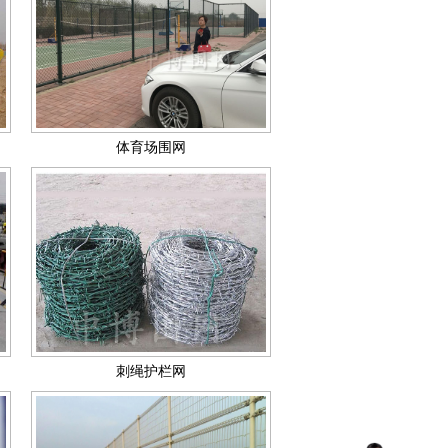
体育场围网
刺绳护栏网