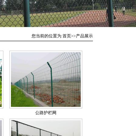
您当前的位置为:
首页
>>
产品展示
公路护栏网