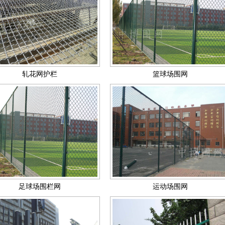
轧花网护栏
篮球场围网
足球场围栏网
运动场围网