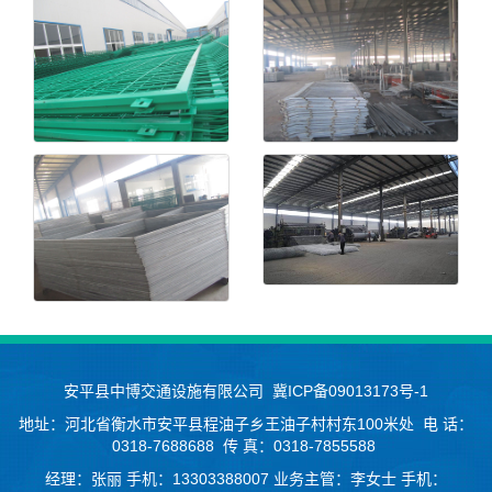
安平县中博交通设施有限公司
冀ICP备09013173号-1
地址：河北省衡水市安平县程油子乡王油子村村东100米处 电 话：
0318-7688688 传 真：0318-7855588
经理：张丽 手机：13303388007 业务主管：李女士 手机：