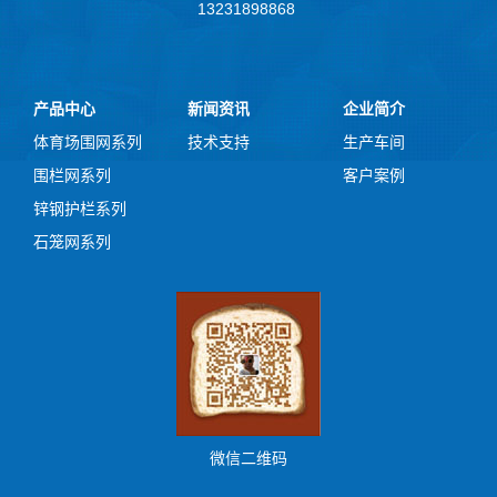
13231898868
产品中心
新闻资讯
企业简介
体育场围网系列
技术支持
生产车间
围栏网系列
客户案例
锌钢护栏系列
石笼网系列
微信二维码