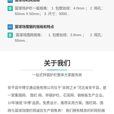
篮球场軐网规格
篮球场护栏一般规格： 1. 包塑丝经：4.0mm ； 2. 网孔：
50mm X 50mm； 3. 尺寸：3000...
篮球场围钢的规格和特点
篮球场围网规格： 1. 包塑丝经：3.8mm ； 2. 网孔：
50mm...
关于我们
一站式锌钢护栏整体方案服务商
安平县中博交通设施有限公司位于“丝网之乡”河北省安平县，是
一家集围网、 围栏 网、锌钢护栏、石笼网、钢格板生产企业。
10年铸就“中博”品质。免费设计，推荐实用方案。围栏网、围
网与篮球场围栏网诚信生产销售商！ 我们拥有精良的织网机械