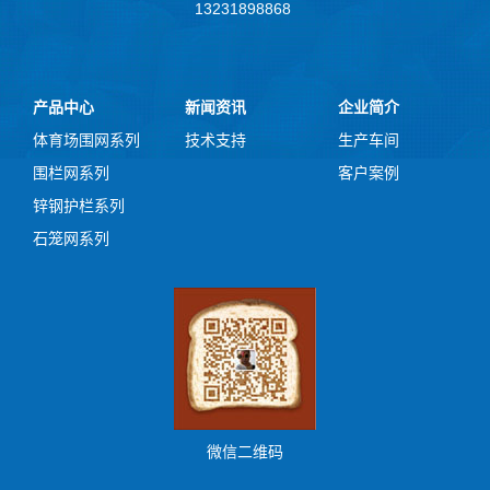
13231898868
产品中心
新闻资讯
企业简介
体育场围网系列
技术支持
生产车间
围栏网系列
客户案例
锌钢护栏系列
石笼网系列
微信二维码