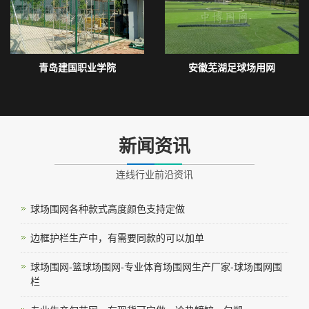
青岛建国职业学院
安徽芜湖足球场用网
新闻资讯
连线行业前沿资讯
球场围网各种款式高度颜色支持定做
边框护栏生产中，有需要同款的可以加单
球场围网-篮球场围网-专业体育场围网生产厂家-球场围网围
栏