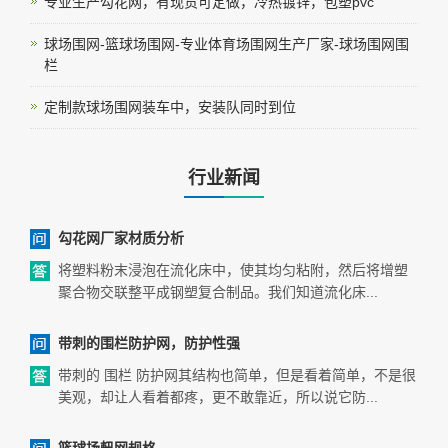
专业生产勾花网，有现货可定做，冷热镀锌，包塑pvc
球场围网-篮球场围网-专业体育场围网生产厂家-球场围网围
栏
定制款球场围网装车中，安装队同时到位
行业新闻
勾花网厂家材质分析
将塑料粉末浸泡在流化床中，使其均匀粘附，然后将增塑
聚合物交联整平成钢塑复合制品。我们知道流化床...
带刺的围栏防护网，防护性强
带刺的 围栏 防护网其结构也简单，但是看着简单，不是很
美观，却让人看着都疼，更不敢靠近，所以说它防...